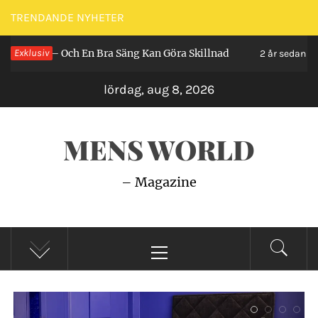
Hoppa
TRENDANDE NYHETER
till
a – Och En Bra Säng Kan Göra Skillnad
Exklusiv
Så Gör
innehåll
2 år sedan
lördag, aug 8, 2026
MENS WORLD
– Magazine
Primär
meny