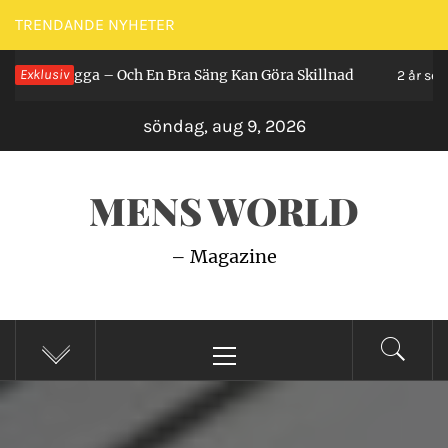
Hoppa
TRENDANDE NYHETER
till
 Ligga – Och En Bra Säng Kan Göra Skillnad
Exklusiv
S
innehåll
2 år sedan
söndag, aug 9, 2026
MENS WORLD
– Magazine
Primär
meny