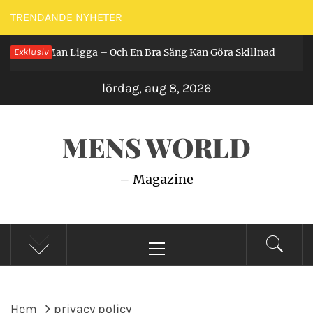
Hoppa
TRENDANDE NYHETER
till
ar Får Man Ligga – Och En Bra Säng Kan Göra Skillnad
Exklusiv
innehåll
2 å
lördag, aug 8, 2026
MENS WORLD
– Magazine
Primär
meny
Hem
privacy policy