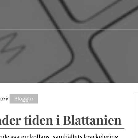
ori:
Bloggar
der tiden i Blattanien
nde systemkollaps, samhällets krackelering,