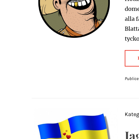
domed
alla 
Blatt
tyck
Publice
Kateg
Ja