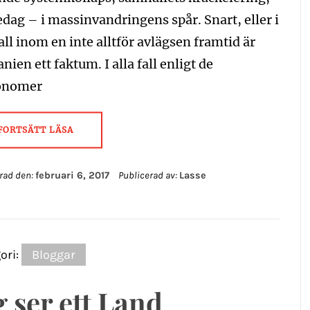
ag – i massinvandringens spår. Snart, eller i
fall inom en inte alltför avlägsen framtid är
anien ett faktum. I alla fall enligt de
onomer
FORTSÄTT LÄSA
rad den:
februari 6, 2017
Publicerad av:
Lasse
ori:
Bloggar
g ser ett Land