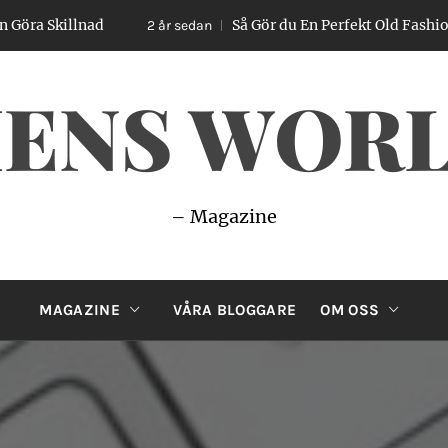
llnad
Så Gör du En Perfekt Old Fashioned – Enk
2 år sedan
ENS WOR
– Magazine
MAGAZINE
VÅRA BLOGGARE
OM OSS