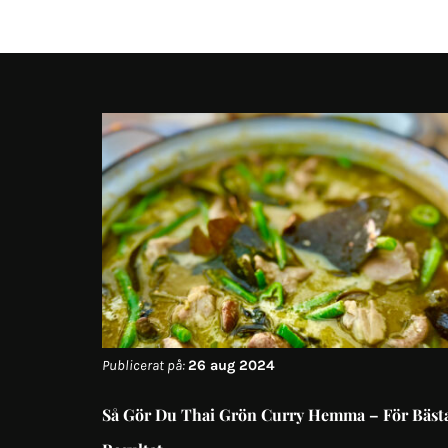
Publicerat på:
26 aug 2024
Så Gör Du Thai Grön Curry Hemma – För Bäst