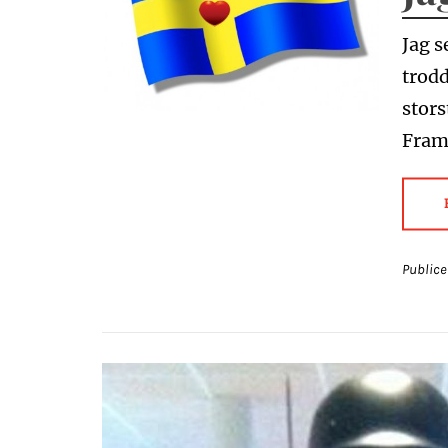
Jag s
trodd
stor
Framf
Publice