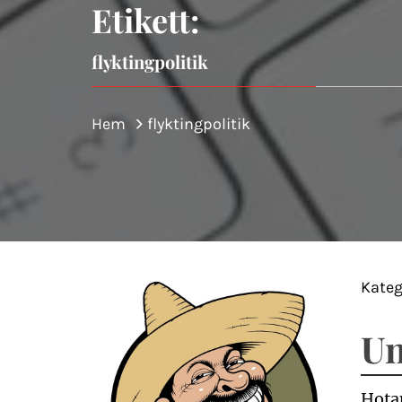
Etikett:
flyktingpolitik
Hem
flyktingpolitik
Kateg
Un
Hota