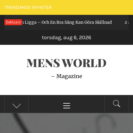
Hoppa
TRENDANDE NYHETER
till
år Man Ligga – Och En Bra Säng Kan Göra Skillnad
Exklusiv
innehåll
2 år se
torsdag, aug 6, 2026
MENS WORLD
– Magazine
Primär
meny