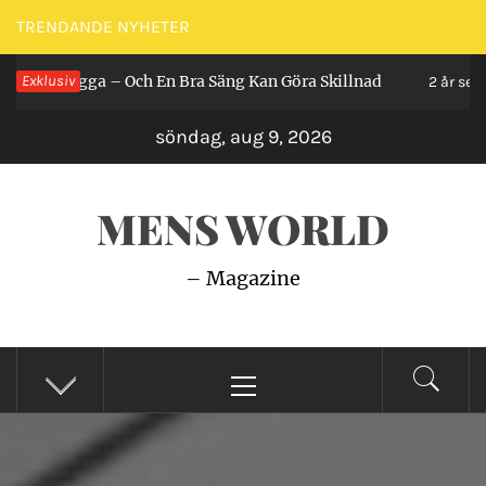
Hoppa
TRENDANDE NYHETER
till
n Ligga – Och En Bra Säng Kan Göra Skillnad
Exklusiv
innehåll
2 år sedan
söndag, aug 9, 2026
MENS WORLD
– Magazine
Primär
meny