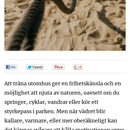
0
0
0
0
Att träna utomhus ger en frihetskänsla och en
möjlighet att njuta av naturen, oavsett om du
springer, cyklar, vandrar eller kör ett
styrkepass i parken. Men när vädret blir
kallare, varmare, eller mer oberäkneligt kan
det kännas svårare att hålla motivationen uppe.