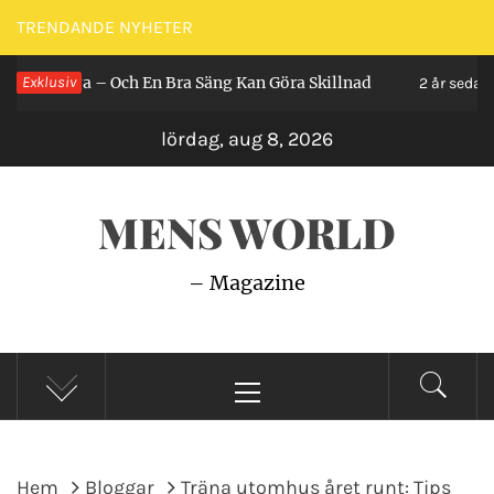
Hoppa
TRENDANDE NYHETER
till
igga – Och En Bra Säng Kan Göra Skillnad
Exklusiv
Så 
innehåll
2 år sedan
lördag, aug 8, 2026
MENS WORLD
– Magazine
Primär
meny
Hem
Bloggar
Träna utomhus året runt: Tips