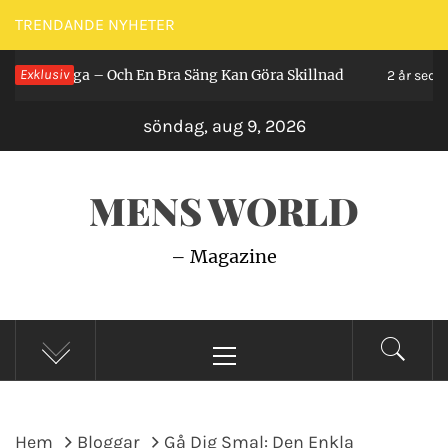
Hoppa
TRENDANDE NYHETER
till
 Ligga – Och En Bra Säng Kan Göra Skillnad
Exklusiv
S
innehåll
2 år sedan
söndag, aug 9, 2026
MENS WORLD
– Magazine
Primär
meny
Hem
Bloggar
Gå Dig Smal: Den Enkla