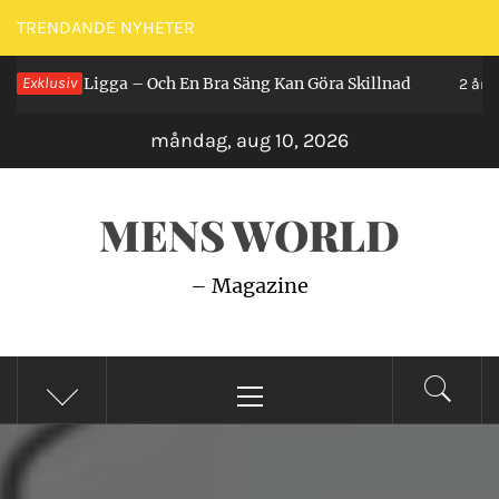
Hoppa
TRENDANDE NYHETER
till
r Man Ligga – Och En Bra Säng Kan Göra Skillnad
Exklusiv
innehåll
2 år seda
måndag, aug 10, 2026
MENS WORLD
– Magazine
Primär
meny