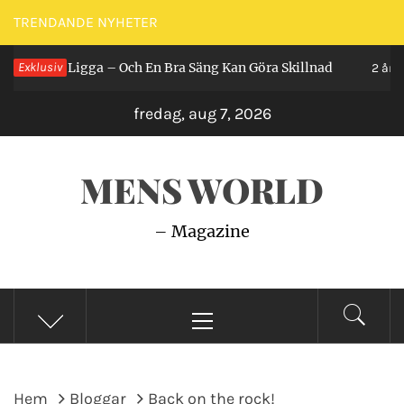
Hoppa
TRENDANDE NYHETER
till
r Man Ligga – Och En Bra Säng Kan Göra Skillnad
Exklusiv
innehåll
2 år seda
fredag, aug 7, 2026
MENS WORLD
– Magazine
Primär
meny
Hem
Bloggar
Back on the rock!