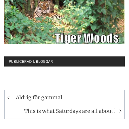
PUBLICERAD I:
BLOGGAR
Inläggsnavigering
Aldrig för gammal
This is what Saturdays are all about!