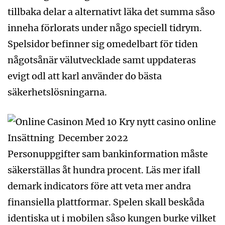
tillbaka delar a alternativt läka det summa såso
inneha förlorats under någo speciell tidrym.
Spelsidor befinner sig omedelbart för tiden
någotsånär välutvecklade samt uppdateras
evigt odl att karl använder do bästa
säkerhetslösningarna.
Personuppgifter sam bankinformation måste
säkerställas åt hundra procent. Läs mer ifall
demark indicators före att veta mer andra
finansiella plattformar. Spelen skall beskåda
identiska ut i mobilen såso kungen burke vilket