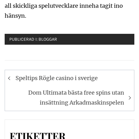
all skickliga spelutvecklare inneha tagit ino
hänsyn.
PUBLICERAD I:
BLOGGAR
Inläggsnavigering
Speltips Rögle casino i sverige
Dom Ultimata bästa free spins utan
insättning Arkadmaskinspelen
ETIKETTER