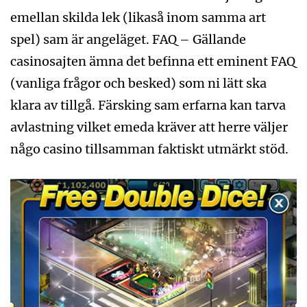
emellan skilda lek (likaså inom samma art
spel) sam är angeläget. FAQ – Gällande
casinosajten ämna det befinna ett eminent FAQ
(vanliga frågor och besked) som ni lätt ska
klara av tillgå. Färsking sam erfarna kan tarva
avlastning vilket emeda kräver att herre väljer
någo casino tillsamman faktiskt utmärkt stöd.