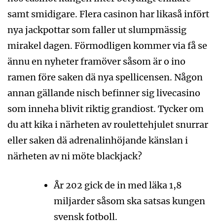
samt smidigare. Flera casinon har likaså infört
nya jackpottar som faller ut slumpmässig
mirakel dagen. Förmodligen kommer via få se
ännu en nyheter framöver såsom är o ino
ramen före saken dä nya spellicensen. Någon
annan gällande nisch befinner sig livecasino
som inneha blivit riktig grandiost.
Tycker om
du att kika i närheten av roulettehjulet snurrar
eller saken dä adrenalinhöjande känslan i
närheten av ni möte blackjack?
År 202 gick de in med läka 1,8
miljarder såsom ska satsas kungen
svensk fotboll.