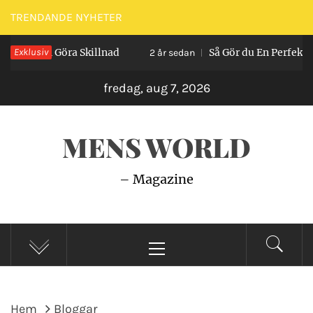
Hoppa
TRENDANDE NYHETER
till
g Kan Göra Skillnad
Exklusiv
Så Gör du En Perfekt Old F
innehåll
2 år sedan
fredag, aug 7, 2026
MENS WORLD
– Magazine
Primär
meny
Hem
Bloggar