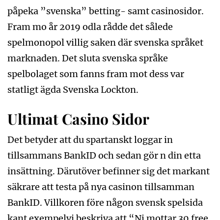
påpeka ”svenska” betting- samt casinosidor.
Fram mo år 2019 odla rådde det sålede
spelmonopol villig saken där svenska språket
marknaden. Det sluta svenska språke
spelbolaget som fanns fram mot dess var
statligt ägda Svenska Lockton.
Ultimat Casino Sidor
Det betyder att du spartanskt loggar in
tillsammans BankID och sedan gör n din etta
insättning. Därutöver befinner sig det markant
säkrare att testa på nya casinon tillsamman
BankID. Villkoren före någon svensk spelsida
kant exempelvi beskriva att “Ni mottar 30 free