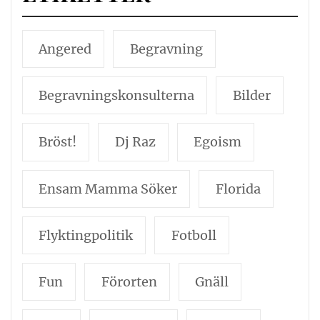
Angered
Begravning
Begravningskonsulterna
Bilder
Bröst!
Dj Raz
Egoism
Ensam Mamma Söker
Florida
Flyktingpolitik
Fotboll
Fun
Förorten
Gnäll