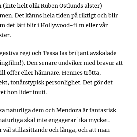
inte helt olik Ruben Östlunds alster)
men. Det känns hela tiden på riktigt och blir
m det lätt blir i Hollywood-film eller vår
kter.
estiva regi och Tessa Ias briljant avskalade
långfilm!). Den senare undviker med bravur att
ill offer eller hämnare. Hennes trötta,
kt, tonårstypisk personlighet. Det gör det
t hon lider inuti.
a naturliga dem och Mendoza är fantastisk
aturliga skäl inte engagerar lika mycket.
 väl stillasittande och långa, och att man