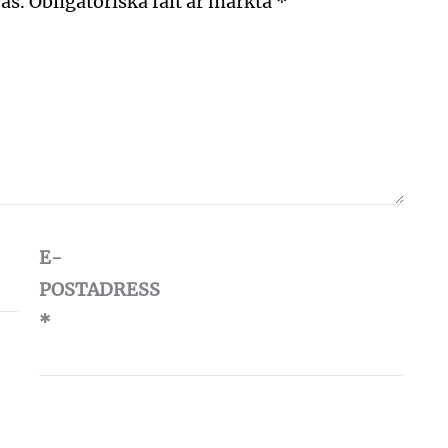
as.
Obligatoriska fält är märkta
*
E-
POSTADRESS
*