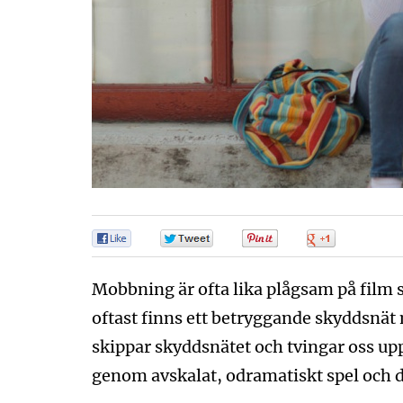
0
0
0
0
Mobbning är ofta lika plågsam på film 
oftast finns ett betryggande skyddsnät
skippar skyddsnätet och tvingar oss u
genom avskalat, odramatiskt spel och