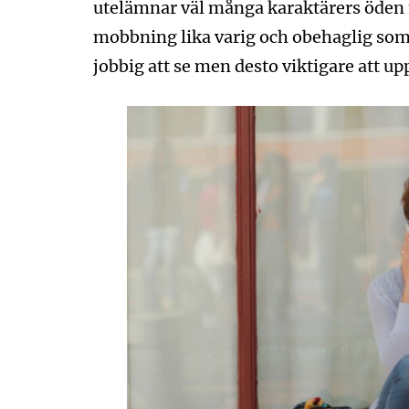
utelämnar väl många karaktärers öden m
mobbning lika varig och obehaglig som
jobbig att se men desto viktigare att up