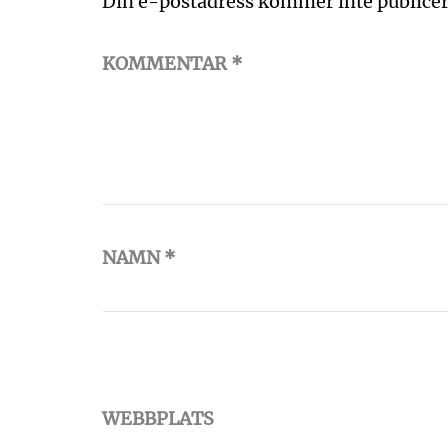
Din e-postadress kommer inte publicer
KOMMENTAR
*
NAMN
*
WEBBPLATS