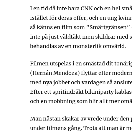
I en tid då inte bara CNN och en hel sm
istället för deras offer, och en ung kvi
så känns en film som ”Smärtgränsen” ol
inte på just våldtäkt men skildrar med 
behandlas av en monsterlik omvärld.
Filmen utspelas i en småstad dit tonår
(Hernán Mendoza) flyttar efter moder
med nya jobbet och vardagen så ansluter 
Efter ett spritindräkt bikiniparty kabla
och en mobbning som blir allt mer omä
Man nästan skakar av vrede under den 
under filmens gång. Trots att man är med