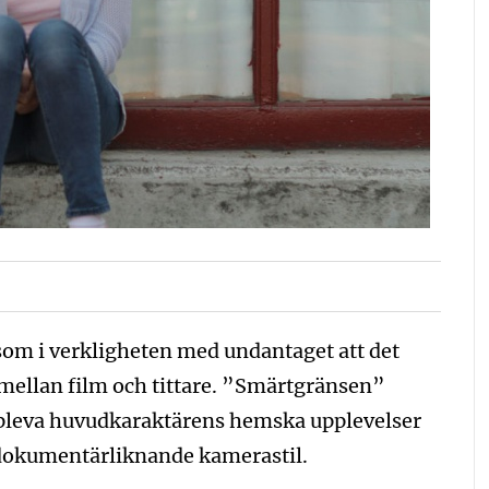
som i verkligheten med undantaget att det
 mellan film och tittare. ”Smärtgränsen”
ppleva huvudkaraktärens hemska upplevelser
 dokumentärliknande kamerastil.