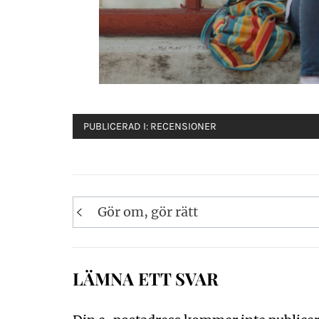
PUBLICERAD I:
RECENSIONER
Inläggsnavigering
Gör om, gör rätt
LÄMNA ETT SVAR