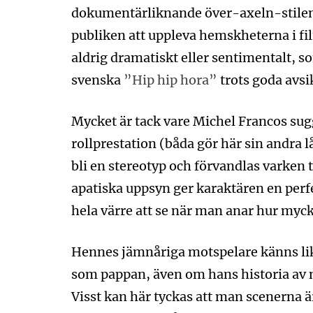
dokumentärliknande över-axeln-stilen (
publiken att uppleva hemskheterna i fil
aldrig dramatiskt eller sentimentalt, so
svenska
”Hip hip hora”
trots goda avsi
Mycket är tack vare Michel Francos sugg
rollprestation (båda gör här sin andra 
bli en stereotyp och förvandlas varken t
apatiska uppsyn ger karaktären en perfe
hela värre att se när man anar hur mycke
Hennes jämnåriga motspelare känns lik
som pappan, även om hans historia av n
Visst kan här tyckas att man scenerna är