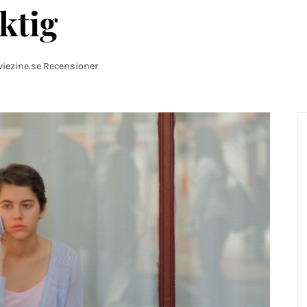
ktig
iezine.se Recensioner