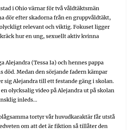
åstad i Ohio värnar för två våldtäktsmän
nna dör efter skadorna från en gruppvåldtäkt,
yckligt relevant och viktig. Fokuset ligger
skräck hur en ung, sexuellt aktiv kvinna
iga Alejandra (Tessa Ia) och hennes pappa
ns död. Medan den sörjande fadern kämpar
sig Alejandra till ett festande gäng i skolan.
s en olycksalig video på Alejandra ut på skolan
nsklig inleds…
plågsamma tortyr vår huvudkaraktär får utstå
veten om att det är fiktion så tillåter den