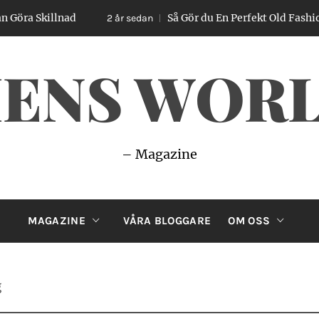
lnad
Så Gör du En Perfekt Old Fashioned – Enke
2 år sedan
ENS WOR
– Magazine
MAGAZINE
VÅRA BLOGGARE
OM OSS
g