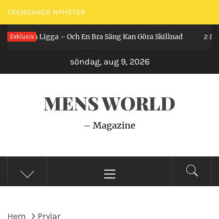
Hoppa
TRENDANDE NYHETER
till
r Man Ligga – Och En Bra Säng Kan Göra Skillnad
Exklusiv
innehåll
2 år seda
söndag, aug 9, 2026
MENS WORLD
– Magazine
Primär
meny
Hem
Prylar