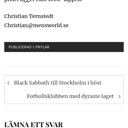
Christian Ternstedt
Christian@mensworld.se
PUBLICERAD I:
PRYLAR
Inläggsnavigering
Black Sabbath till Stockholm i höst
Fotbollsklubben med dyraste laget
LÄMNA ETT SVAR