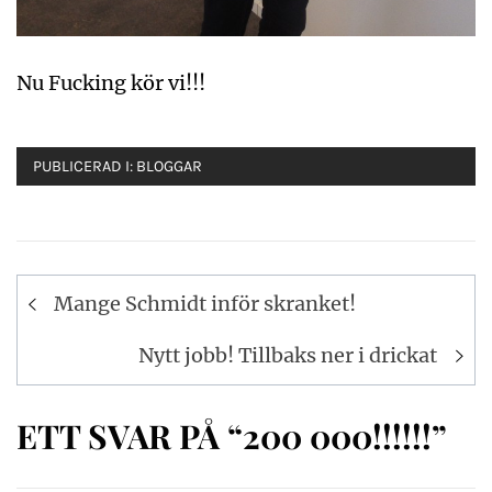
Nu Fucking kör vi!!!
PUBLICERAD I:
BLOGGAR
Inläggsnavigering
Mange Schmidt inför skranket!
Nytt jobb! Tillbaks ner i drickat
ETT SVAR PÅ “200 000!!!!!!”