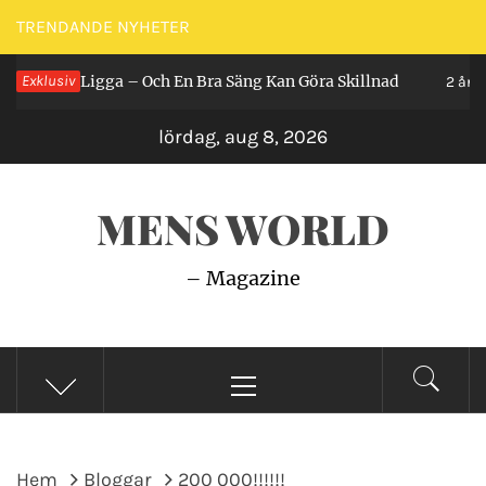
Hoppa
TRENDANDE NYHETER
till
r Man Ligga – Och En Bra Säng Kan Göra Skillnad
Exklusiv
innehåll
2 år seda
lördag, aug 8, 2026
MENS WORLD
– Magazine
Primär
meny
Hem
Bloggar
200 000!!!!!!