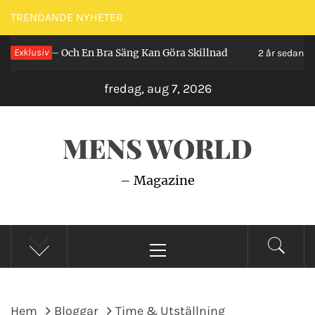
Hoppa
TRENDANDE NYHETER
till
a – Och En Bra Säng Kan Göra Skillnad
Exklusiv
Så Gör
innehåll
2 år sedan
fredag, aug 7, 2026
MENS WORLD
– Magazine
Primär
meny
Hem
Bloggar
Time & Utställning