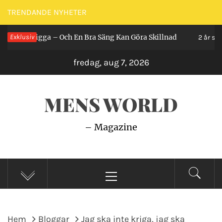
Hoppa
TRENDANDE NYHETER
till
an Ligga – Och En Bra Säng Kan Göra Skillnad
Exklusiv
innehåll
2 år sedan
fredag, aug 7, 2026
MENS WORLD
– Magazine
Primär
meny
Hem
Bloggar
Jag ska inte kriga, jag ska