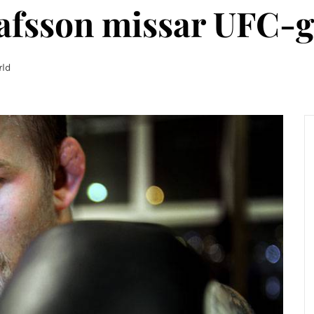
afsson missar UFC-ga
ld