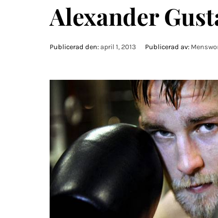
Alexander Gust
Publicerad den:
april 1, 2013
Publicerad av:
Menswor