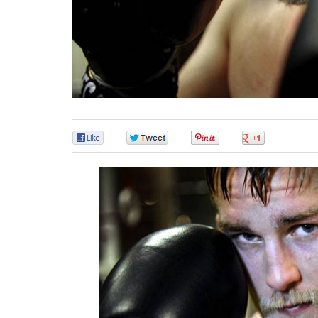
0
0
0
0