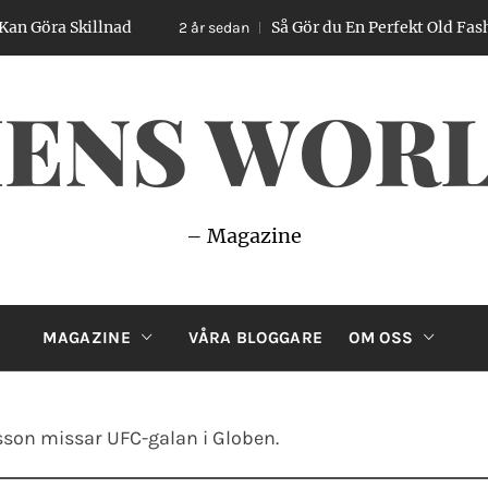
Skillnad
Så Gör du En Perfekt Old Fashioned – 
2 år sedan
ENS WOR
– Magazine
MAGAZINE
VÅRA BLOGGARE
OM OSS
son missar UFC-galan i Globen.