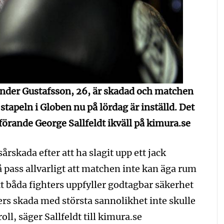
ander Gustafsson, 26, är skadad och matchen
tapeln i Globen nu på lördag är inställd. Det
rande George Sallfeldt ikväll på kimura.se
sårskada efter att ha slagit upp ett jack
pass allvarligt att matchen inte kan äga rum
tt båda fighters uppfyller godtagbar säkerhet
ders skada med största sannolikhet inte skulle
l, säger Sallfeldt till kimura.se