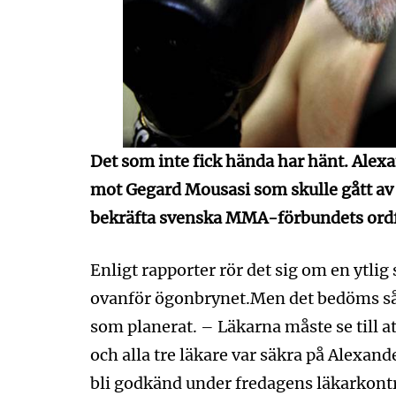
Det som inte fick hända har hänt. Alex
mot Gegard Mousasi som skulle gått av s
bekräfta svenska MMA-förbundets ordfö
Enligt rapporter rör det sig om en ytlig 
ovanför ögonbrynet.Men det bedöms så 
som planerat. – Läkarna måste se till a
och alla tre läkare var säkra på Alexan
bli godkänd under fredagens läkarkontrol