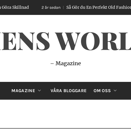
Så Gör du En Perfekt Old Fashioned – Enkel Gui
2 år sedan
ENS WOR
– Magazine
MAGAZINE
VÅRA BLOGGARE
OM OSS