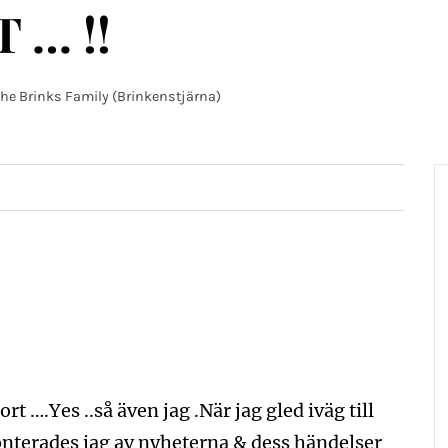
 … !!
he Brinks Family (Brinkenstjärna)
ort ….Yes ..så även jag .När jag gled iväg till
terades jag av nyheterna & dess händelser