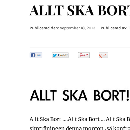
ALLT SKA BORT
Publicerad den:
september 18, 2013
Publicerad av:
T
0
0
0
0
Allt Ska Bort ….Allt Ska Bort … Allt Ska B
simträningen denna morgon ,så konfron