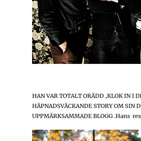
HAN VAR TOTALT ORÄDD ,KLOK IN I D
HÄPNADSVÄCKANDE STORY OM SIN D
UPPMÄRKSAMMADE BLOGG .Hans resa m