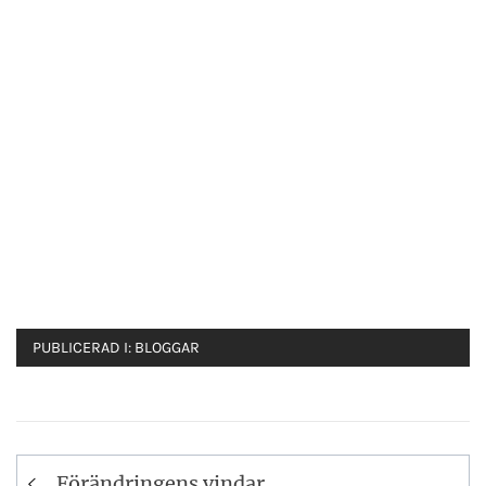
PUBLICERAD I:
BLOGGAR
Inläggsnavigering
Förändringens vindar…