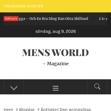
Hoppa
TRENDANDE NYHETER
till
an Ligga – Och En Bra Säng Kan Göra Skillnad
Exklusiv
innehåll
2 år sedan
söndag, aug 9, 2026
MENS WORLD
– Magazine
Primär
meny
Hem
Bloggar
Äntligen! Den aningslöse.