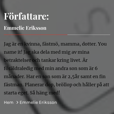
Författare:
Emmelie Eriksson
Jag är en kvinna, fästmö, mamma, dotter. You
name it! Jag ska dela med mig av mina
betraktelser och tankar kring livet. Är
föräldraledig med min andra son som är 6
månader. Har en son som är 2,5år samt en fin
fästman. Planerar dop, bröllop och håller på att
starta eget. Så häng med!
Hem
Emmelie Eriksson