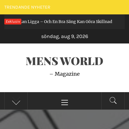
Hoppa
TRENDANDE NYHETER
till
r Får Man Ligga – Och En Bra Säng Kan Göra Skillnad
Exklusiv
innehåll
2 år
söndag, aug 9, 2026
MENS WORLD
– Magazine
Primär
meny