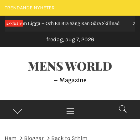
Hoppa
TRENDANDE NYHETER
till
Får Man Ligga – Och En Bra Säng Kan Göra Skillnad
Exklusiv
innehåll
2 år s
fredag, aug 7, 2026
MENS WORLD
– Magazine
Primär
meny
Hem
Bloggar
Back to Sthlm