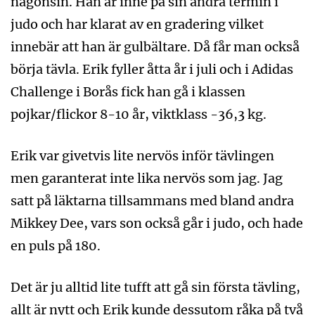
någonsin. Han är inne på sin andra termin i
judo och har klarat av en gradering vilket
innebär att han är gulbältare. Då får man också
börja tävla. Erik fyller åtta år i juli och i Adidas
Challenge i Borås fick han gå i klassen
pojkar/flickor 8-10 år, viktklass -36,3 kg.
Erik var givetvis lite nervös inför tävlingen
men garanterat inte lika nervös som jag. Jag
satt på läktarna tillsammans med bland andra
Mikkey Dee, vars son också går i judo, och hade
en puls på 180.
Det är ju alltid lite tufft att gå sin första tävling,
allt är nytt och Erik kunde dessutom råka på två