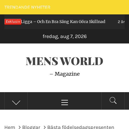
Hoppa
TRENDANDE NYHETER
till
 Man Ligga – Och En Bra Säng Kan Göra Skillnad
Exklusiv
innehåll
2 år seda
fredag, aug 7, 2026
MENS WORLD
– Magazine
Primär
meny
Hem
Bloggar
Bästa födelsedagspresenten