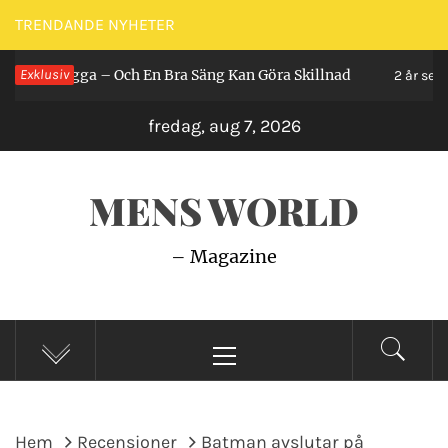
Hoppa
TRENDANDE NYHETER
till
Ligga – Och En Bra Säng Kan Göra Skillnad
Exklusiv
Så
innehåll
2 år sedan
fredag, aug 7, 2026
MENS WORLD
– Magazine
Primär
meny
Hem
Recensioner
Batman avslutar på