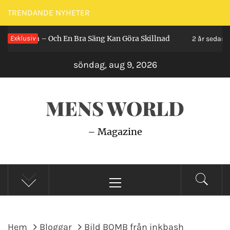
Hoppa
TRENDANDE NYHETER
till
h En Bra Säng Kan Göra Skillnad
Exklusiv
Så Gör du En
innehåll
2 år sedan
söndag, aug 9, 2026
MENS WORLD
– Magazine
Primär
meny
Hem
Bloggar
Bild BOMB från inkbash