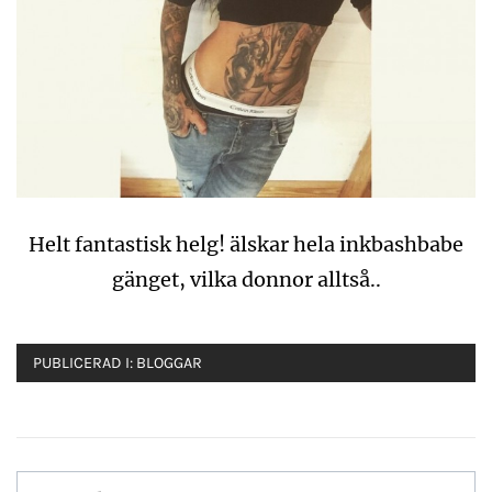
Helt fantastisk helg! älskar hela inkbashbabe
gänget, vilka donnor alltså..
PUBLICERAD I:
BLOGGAR
Inläggsnavigering