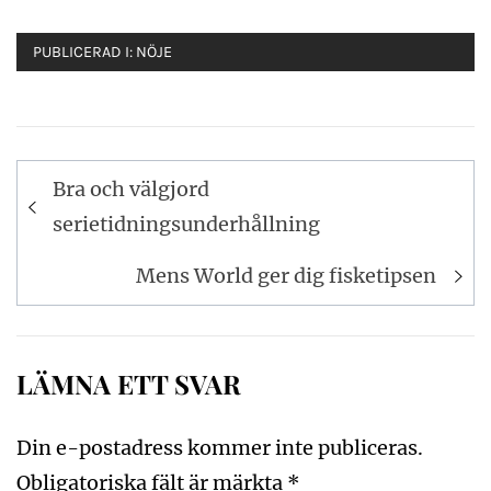
PUBLICERAD I:
NÖJE
Inläggsnavigering
Bra och välgjord
serietidningsunderhållning
Mens World ger dig fisketipsen
LÄMNA ETT SVAR
Din e-postadress kommer inte publiceras.
Obligatoriska fält är märkta
*