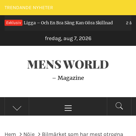
Hoppa
TRENDANDE NYHETER
till
 Man Ligga – Och En Bra Säng Kan Göra Skillnad
Exklusiv
innehåll
2 år sedan
fredag, aug 7, 2026
MENS WORLD
– Magazine
Primär
meny
Hem
Nöje
Bilmärket som har mest otrogna