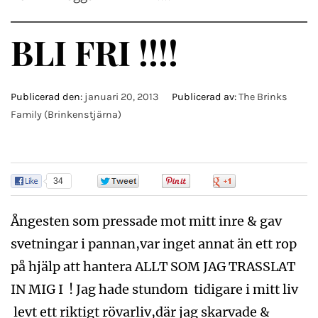
BLI FRI !!!!
Publicerad den:
januari 20, 2013
Publicerad av:
The Brinks
Family (Brinkenstjärna)
34
0
0
0
Ångesten som pressade mot mitt inre & gav
svetningar i pannan,var inget annat än ett rop
på hjälp att hantera ALLT SOM JAG TRASSLAT
IN MIG I ! Jag hade stundom tidigare i mitt liv
levt ett riktigt rövarliv,där jag skarvade &