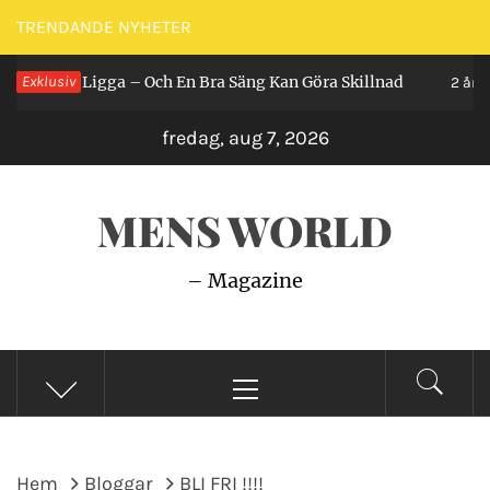
Hoppa
TRENDANDE NYHETER
till
r Man Ligga – Och En Bra Säng Kan Göra Skillnad
Exklusiv
innehåll
2 år seda
fredag, aug 7, 2026
MENS WORLD
– Magazine
Primär
meny
Hem
Bloggar
BLI FRI !!!!