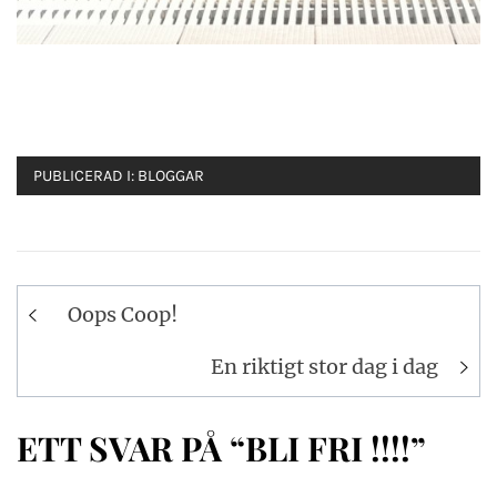
PUBLICERAD I:
BLOGGAR
Inläggsnavigering
Oops Coop!
En riktigt stor dag i dag
ETT SVAR PÅ “BLI FRI !!!!”