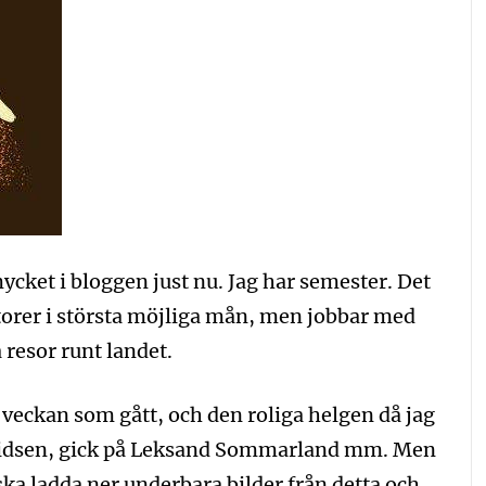
ycket i bloggen just nu. Jag har semester. Det
atorer i största möjliga mån, men jobbar med
 resor runt landet.
 veckan som gått, och den roliga helgen då jag
kidsen, gick på Leksand Sommarland mm. Men
ka ladda ner underbara bilder från detta och