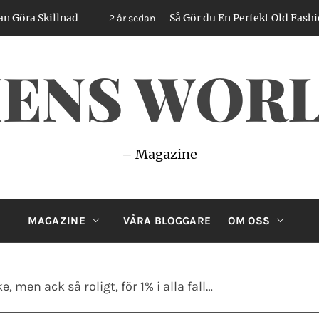
killnad
Så Gör du En Perfekt Old Fashioned – E
2 år sedan
ENS WOR
– Magazine
MAGAZINE
VÅRA BLOGGARE
OM OSS
men ack så roligt, för 1% i alla fall…