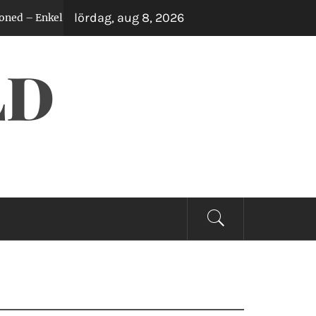
lördag, aug 8, 2026
nkel Guide för Alla Whiskeyälskare
Klockor som
2 år sedan
LD