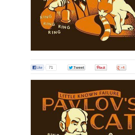
71
0
0
0