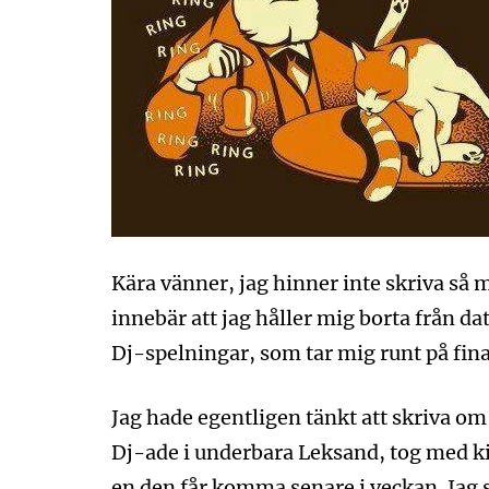
Kära vänner, jag hinner inte skriva så m
innebär att jag håller mig borta från d
Dj-spelningar, som tar mig runt på fina
Jag hade egentligen tänkt att skriva om
Dj-ade i underbara Leksand, tog med 
en den får komma senare i veckan. Jag s