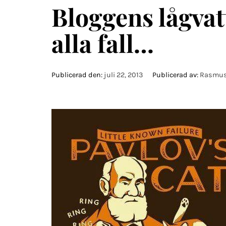
Bloggens lågvat
alla fall…
Publicerad den:
juli 22, 2013
Publicerad av:
Rasmus 