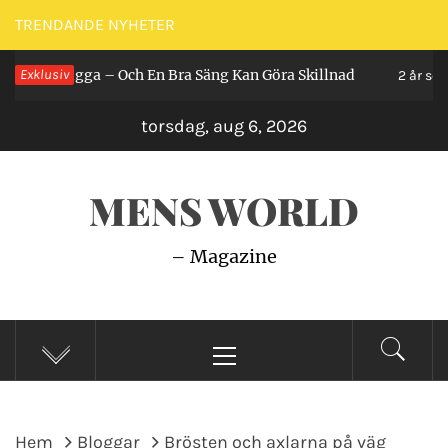
Hoppa
TRENDANDE NYHETER
till
an Ligga – Och En Bra Säng Kan Göra Skillnad
Exklusiv
innehåll
2 år sedan
torsdag, aug 6, 2026
MENS WORLD
– Magazine
Primär
meny
Hem
Bloggar
Brösten och axlarna på väg