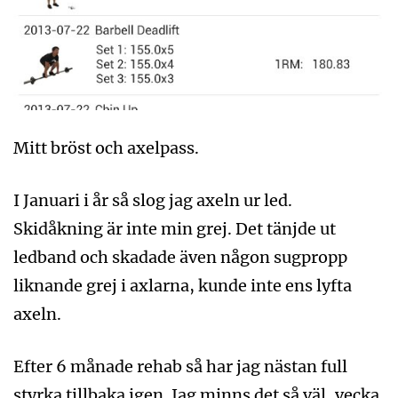
Mitt bröst och axelpass.
I Januari i år så slog jag axeln ur led.
Skidåkning är inte min grej. Det tänjde ut
ledband och skadade även någon sugpropp
liknande grej i axlarna, kunde inte ens lyfta
axeln.
Efter 6 månade rehab så har jag nästan full
styrka tillbaka igen. Jag minns det så väl, vecka