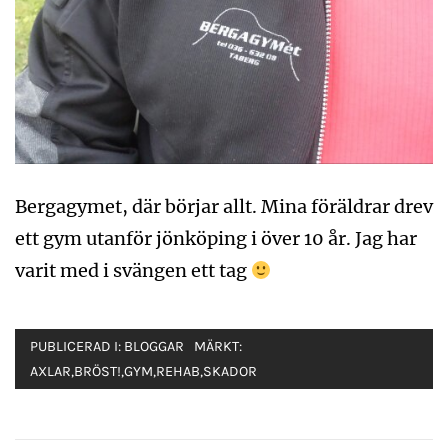
Bergagymet, där börjar allt. Mina föräldrar drev
ett gym utanför jönköping i över 10 år. Jag har
varit med i svängen ett tag
PUBLICERAD I:
BLOGGAR
MÄRKT:
AXLAR
,
BRÖST!
,
GYM
,
REHAB
,
SKADOR