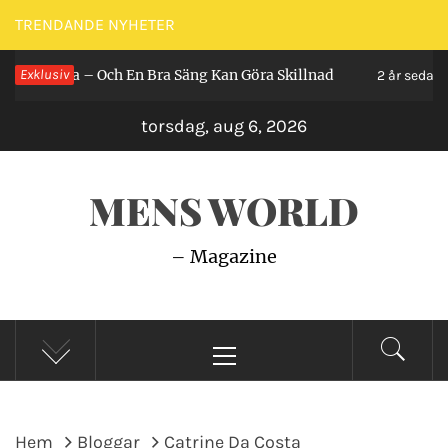
Hoppa
TRENDANDE NYHETER
till
igga – Och En Bra Säng Kan Göra Skillnad
Exklusiv
Så 
innehåll
2 år sedan
torsdag, aug 6, 2026
MENS WORLD
– Magazine
Primär
meny
Hem
Bloggar
Catrine Da Costa