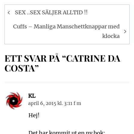
Inläggsnavigering
SEX ..SEX SÄLJER ALLTID !!
Cuffs – Manliga Manschettknappar med
klocka
ETT SVAR PÅ “CATRINE DA
COSTA”
KL
april 6, 2015 kl. 3:11 f m
Hej!
Det har kommit ut en ny bok: