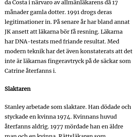
da Costa i närvaro av allmänläkarens då 17
månader gamla dotter. 1991 drogs deras
legitimationer in. På senare år har bland annat
JK ansett att läkarna bör få resning. Läkarna
har DNA-testats med friande resultat. Med
modern teknik har det även konstaterats att det
inte är läkarnas fingeravtryck på de säckar som
Catrine återfanns i.
Slaktaren
Stanley arbetade som slaktare. Han dödade och
styckade en kvinna 1974. Kvinnans huvud
återfanns aldrig. 1977 mördade han en äldre
man och en kvinna. Rättsläkaren som