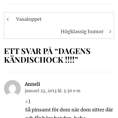
Inläggsnavigering
Vasaloppet
Högklassig humor
ETT SVAR PÅ “DAGENS
KÄNDISCHOCK !!!!”
Anneli
januari 23, 2013 kl. 3:30 e m
=)
Så pinsamt för dom när dom sitter där