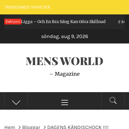
Hoppa
TRENDANDE NYHETER
till
 Man Ligga – Och En Bra Säng Kan Göra Skillnad
Exklusiv
innehåll
2 år sedan
söndag, aug 9, 2026
MENS WORLD
– Magazine
Primär
meny
Hem
Bloggar
DAGENS KÄNDISCHOCK !!!!