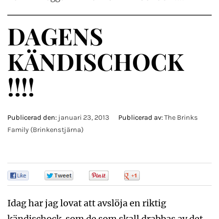
DAGENS
KÄNDISCHOCK
!!!!
Publicerad den:
januari 23, 2013
Publicerad av:
The Brinks
Family (Brinkenstjärna)
0
0
0
0
Idag har jag lovat att avslöja en riktig
kändischock som de som skall drabbas av det