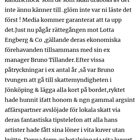
inte ännu känner till .glöm inte var ni läste det
först ! Media kommer garanterat att ta upp
det.Just nu pågår rättegången mot Lotta
Engberg & Co ,gällande deras ekonomiska
förehavanden tillsammans med sin ex
manager Bruno Tillander.Efter vissa
påtryckningar i ex antal år ,så var Bruno
tvungen att gå till skattemyndigheten i
Jönköping & lägga alla kort på bordet,ryktet
hade hunnit ifatt honom & ngn gammal argsint
affärspartner avslöjade för lokala skatt via
deras fantastiska tipstelefon att alla hans
artister hade fått sina löner i vita kuver utan
kvitto. Denna form av betalning via vita kuvert