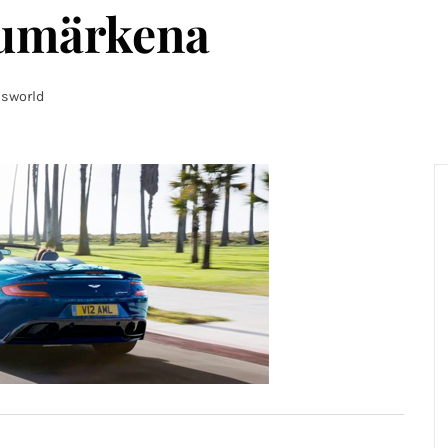
rumärkena
sworld