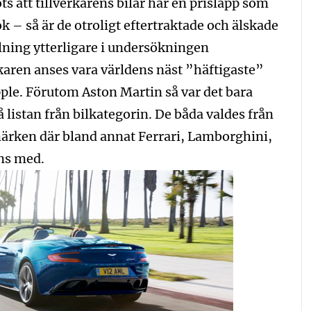
s att tillverkarens bilar har en prislapp som
 – så är de otroligt eftertraktade och älskade
llning ytterligare i undersökningen
rkaren anses vara världens näst ”häftigaste”
pple. Förutom Aston Martin så var det bara
listan från bilkategorin. De båda valdes från
 märken där bland annat Ferrari, Lamborghini,
ns med.