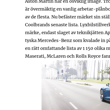
Aston Martin har en osviklig image. Trot
är övermäktig en vanlig arbetar-plånbok
av de flesta. Nu befäster märket sin stä
Coolbrands senaste lista. Lyxbilstillve
märke, endast slaget av teknikjätten A
tyska Mercedes-Benz som kvalade in på 
en rätt omfattande lista av 1 150 olika
Maserati, McLaren och Rolls Royce fan