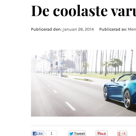
De coolaste va
Publicerad den:
januari 26, 2014
Publicerad av:
Men
1
0
0
0