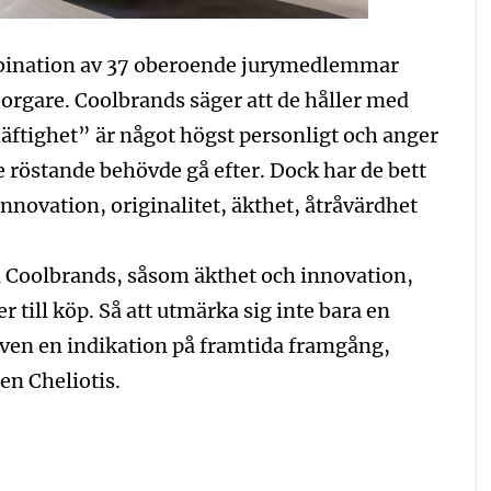
ination av 37 oberoende jurymedlemmar
borgare. Coolbrands säger att de håller med
ftighet” är något högst personligt och anger
e röstande behövde gå efter. Dock har de bett
, innovation, originalitet, äkthet, åtråvärdhet
i Coolbrands, såsom äkthet och innovation,
till köp. Så att utmärka sig inte bara en
även en indikation på framtida framgång,
en Cheliotis.