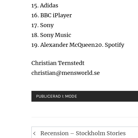
15. Adidas
16. BBC iPlayer
17. Sony
18. Sony Music
19. Alexander McQueen20. Spotify
Christian Ternstedt
christian@mensworld.se
PUBLICERAD I:
MODE
Inläggsnavigering
Recension – Stockholm Stories