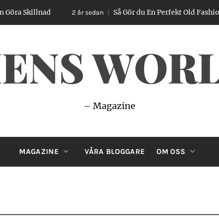
lnad
Så Gör du En Perfekt Old Fashioned – Enke
2 år sedan
ENS WOR
– Magazine
MAGAZINE
VÅRA BLOGGARE
OM OSS