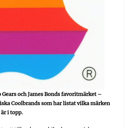
op Gears och James Bonds favoritmärket –
tiska Coolbrands som har listat vilka märken
är i topp.