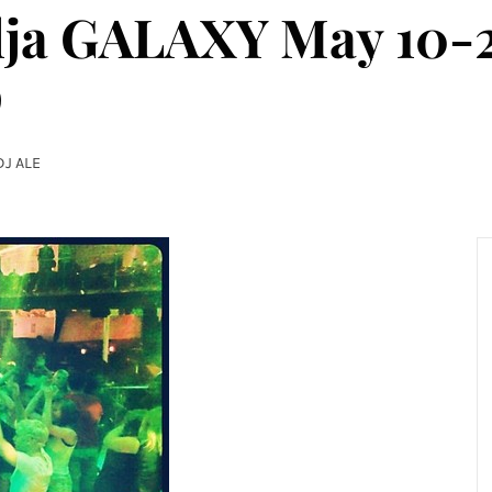
lja GALAXY May 10-2
p
DJ ALE