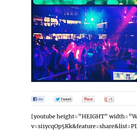
0
0
0
0
[youtube height=”HEIGHT” width=”W
v=si1ycqOp5Kk&feature=share&list=