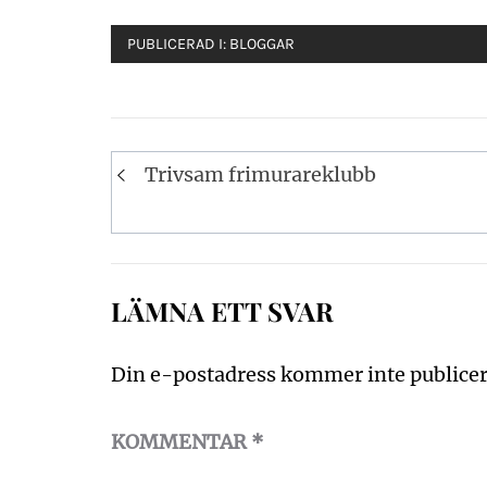
PUBLICERAD I:
BLOGGAR
Inläggsnavigering
Trivsam frimurareklubb
LÄMNA ETT SVAR
Din e-postadress kommer inte publicer
KOMMENTAR
*