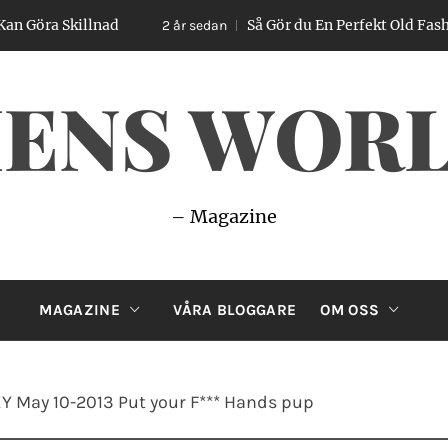
 Skillnad
Så Gör du En Perfekt Old Fashioned –
2 år sedan
ENS WOR
– Magazine
MAGAZINE
VÅRA BLOGGARE
OM OSS
Y May 10-2013 Put your F*** Hands pup