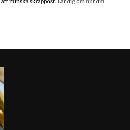
 att minska skräppost.
Lär dig om hur din