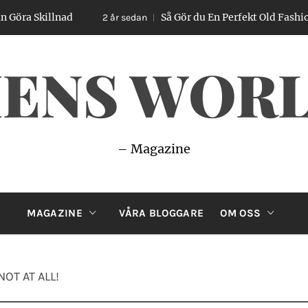
killnad
Så Gör du En Perfekt Old Fashioned – E
2 år sedan
ENS WOR
– Magazine
MAGAZINE
VÅRA BLOGGARE
OM OSS
NOT AT ALL!