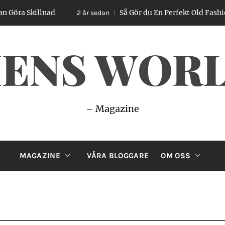
Så Gör du En Perfekt Old Fashioned – Enkel Gu
2 år sedan
ENS WOR
– Magazine
MAGAZINE
VÅRA BLOGGARE
OM OSS