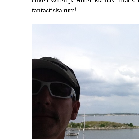
enkelt sviten på Hotell Ekenäs! That´s it
fantastiska rum!