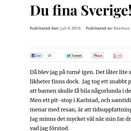
Du fina Sverige
Publicerad den:
juli 4, 2013
Publicerad av:
Rasmus R
16
0
0
0
Då blev jag på turné igen. Det låter lite
likheter finns dock. Jag tog ett snabbt p
att barnen skulle få bila någorlunda i d
Men ett pit-stop i Karlstad, och samtidi
menar med resan, är att tidsuppfattning
Jag minns det mycket väl när min far d
vad jag förstod.