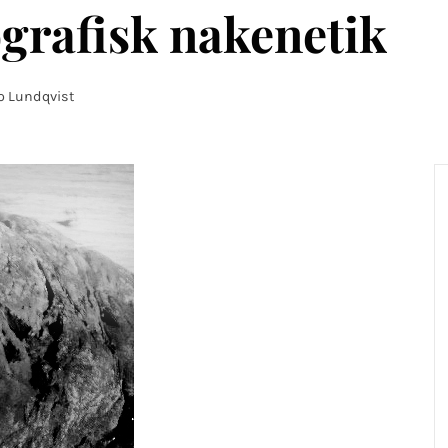
ografisk nakenetik
o Lundqvist