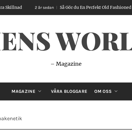
Så Gör du En Perfekt Old Fashioned – Enkel Gui
2 år sedan
ENS WOR
– Magazine
MAGAZINE
VÅRA BLOGGARE
OM OSS
 nakenetik