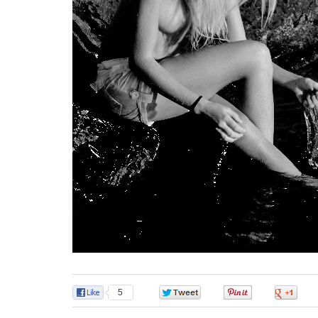
5
0
0
0