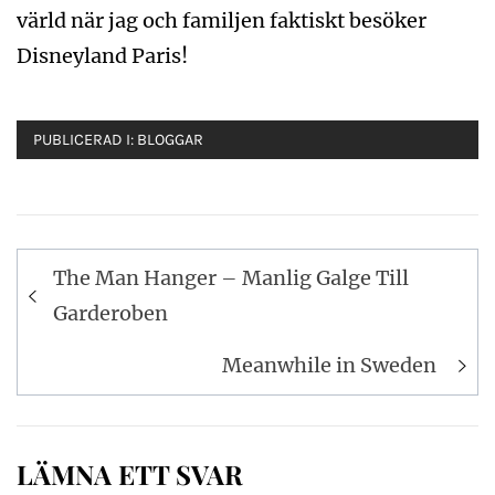
värld när jag och familjen faktiskt besöker
Disneyland Paris!
PUBLICERAD I:
BLOGGAR
Inläggsnavigering
The Man Hanger – Manlig Galge Till
Garderoben
Meanwhile in Sweden
LÄMNA ETT SVAR