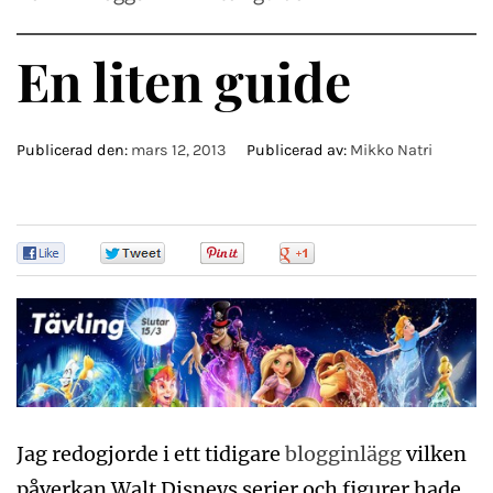
En liten guide
Publicerad den:
mars 12, 2013
Publicerad av:
Mikko Natri
0
0
0
0
Jag redogjorde i ett tidigare
blogginlägg
vilken
påverkan Walt Disneys serier och figurer hade