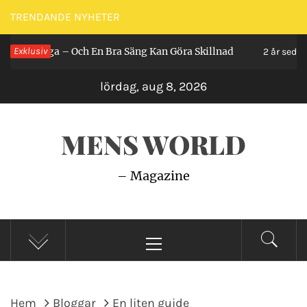
Hoppa
TRENDANDE NYHETER
till
 Ligga – Och En Bra Säng Kan Göra Skillnad
Exklusiv
S
innehåll
2 år sedan
lördag, aug 8, 2026
MENS WORLD
– Magazine
Primär
meny
Hem
Bloggar
En liten guide