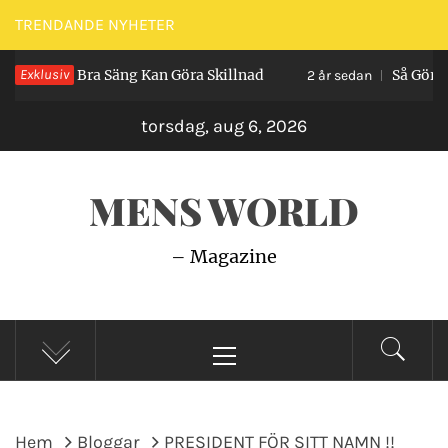
Hoppa
TRENDANDE NYHETER
till
Kan Göra Skillnad
Exklusiv
Så Gör du En Perfekt Old Fa
innehåll
2 år sedan
torsdag, aug 6, 2026
MENS WORLD
– Magazine
Primär
meny
Hem
Bloggar
PRESIDENT FÖR SITT NAMN !!