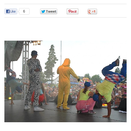
6
0
0
0