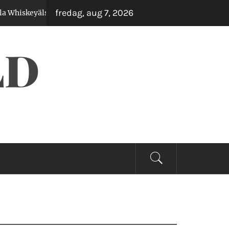
fredag, aug 7, 2026
lskare
Klockor som Skriker Lyx – Utan att Tö
2 år sedan
LD