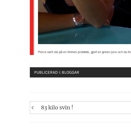
PUBLICERAD I:
BLOGGAR
Inläggsnavigering
83 kilo svin !