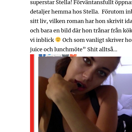
superstar Stella! Förväntansfullt öppna
detaljer hemma hos Stella. Förutom in
sitt liv, vilken roman har hon skrivit id
och bara en bild där hon trånar från kö
vi inblick
Och som vanligt skriver ho
juice och lunchmöte” Shit alltså…