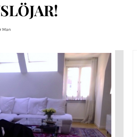
SLÖJAR!
er Man