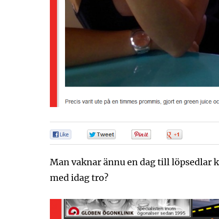
0
0
0
0
Man vaknar ännu en dag till löpsedlar 
med idag tro?