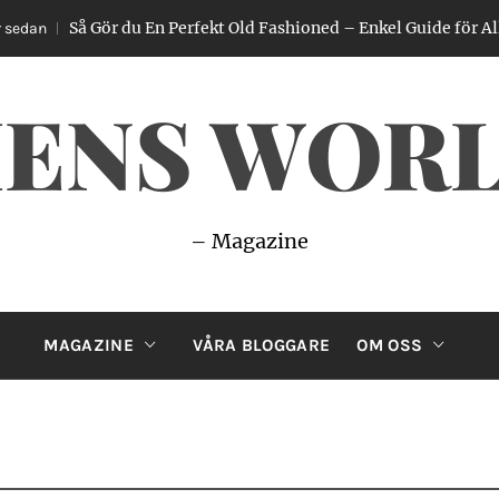
Gör du En Perfekt Old Fashioned – Enkel Guide för Alla Whiskeyä
ENS WOR
– Magazine
MAGAZINE
VÅRA BLOGGARE
OM OSS