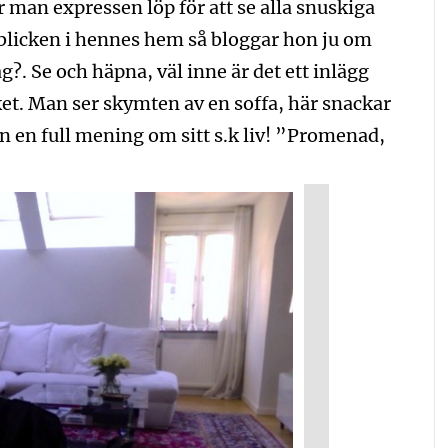
r man expressen löp för att se alla snuskiga
blicken i hennes hem så bloggar hon ju om
ag?. Se och häpna, väl inne är det ett inlägg
ket. Man ser skymten av en soffa, här snackar
n en full mening om sitt s.k liv! ”Promenad,