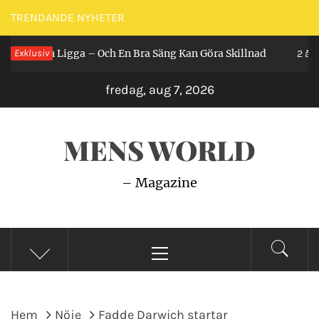
Hoppa
TRENDANDE NYHETER
till
år Man Ligga – Och En Bra Säng Kan Göra Skillnad
Exklusiv
innehåll
2 år sed
fredag, aug 7, 2026
MENS WORLD
– Magazine
Primär
meny
Hem
Nöje
Fadde Darwich startar