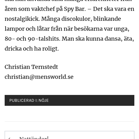
åren som vaktchef på Spy Bar. – Det ska vara en
nostalgikick. Många discokulor, blinkande
lampor och låtar från när besökarna var unga,
80- och 90-talshits. Man ska kunna dansa, äta,
dricka och ha roligt.
Christian Ternstedt
christian@mensworld.se
PUBLICERAD I:
NÖJE
Inläggsnavigering