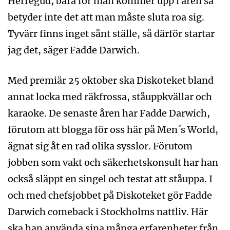
Herregud, bara för man kommer upp i åren så
betyder inte det att man måste sluta roa sig.
Tyvärr finns inget sånt ställe, så därför startar
jag det, säger Fadde Darwich.
Med premiär 25 oktober ska Diskoteket bland
annat locka med räkfrossa, ståuppkvällar och
karaoke. De senaste åren har Fadde Darwich,
förutom att blogga för oss här på Men´s World,
ägnat sig åt en rad olika sysslor. Förutom
jobben som vakt och säkerhetskonsult har han
också släppt en singel och testat att ståuppa. I
och med chefsjobbet på Diskoteket gör Fadde
Darwich comeback i Stockholms nattliv. Här
ska han använda sina många erfarenheter från