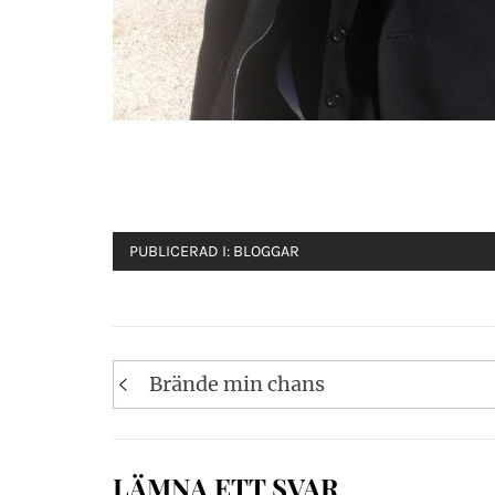
PUBLICERAD I:
BLOGGAR
Inläggsnavigering
Brände min chans
LÄMNA ETT SVAR