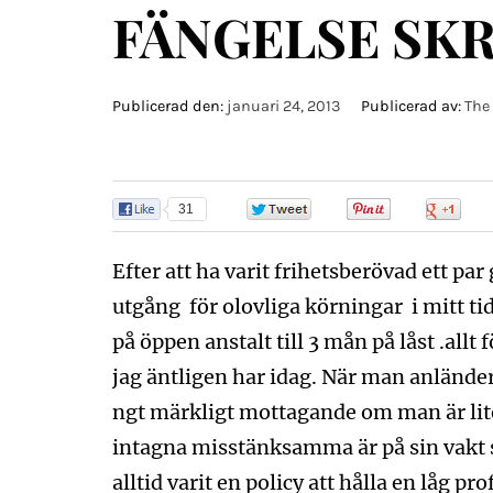
FÄNGELSE SKRY
Publicerad den:
januari 24, 2013
Publicerad av:
The
31
0
0
0
Efter att ha varit frihetsberövad ett pa
utgång för olovliga körningar i mitt ti
på öppen anstalt till 3 mån på låst .allt 
jag äntligen har idag. När man anländer
ngt märkligt mottagande om man är lite
intagna misstänksamma är på sin vakt s
alltid varit en policy att hålla en låg pro