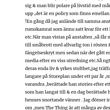
sig & man blir polare på livstid med må
upp ,det är en policy som finns emella
!En gång då jag anlände till samma ans
rumskamrat som ännu satt kvar för ett l
etc.När man vistas på anstalten ,så får
till småbrott med allvarlig ton i rösten
fängelseskryt men sedan när det gått en 
media efter en viss utredning etc.Så ngt
deras enda liv & yrkes stolthet,jag träf
langare på Stureplan under ett par år ,mk
varandra ,berättade han stories efter 
som han langat till & en dag berättad
hennes snortande vänner . Jag dömer inte
om ,men The Thing är att många av des