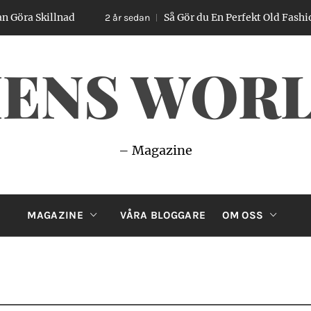
illnad
Så Gör du En Perfekt Old Fashioned – En
2 år sedan
ENS WOR
– Magazine
MAGAZINE
VÅRA BLOGGARE
OM OSS