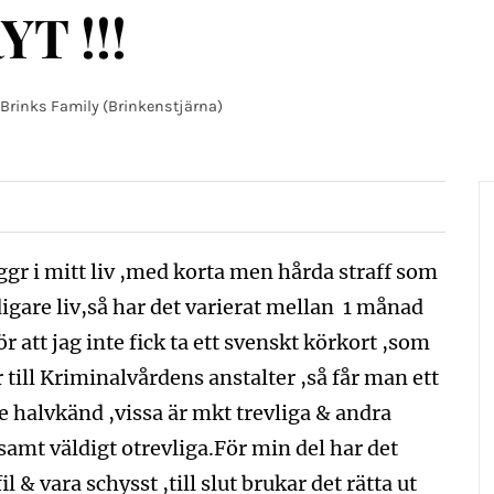
T !!!
 Brinks Family (Brinkenstjärna)
r ggr i mitt liv ,med korta men hårda straff som
digare liv,så har det varierat mellan 1 månad
för att jag inte fick ta ett svenskt körkort ,som
 till Kriminalvårdens anstalter ,så får man ett
 halvkänd ,vissa är mkt trevliga & andra
amt väldigt otrevliga.För min del har det
fil & vara schysst ,till slut brukar det rätta ut