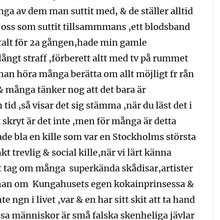
nga av dem man suttit med, & de ställer alltid
n oss som suttit tillsammmans ,ett blodsband
talt för 2a gången,hade min gamle
ångt straff ,förberett altt med tv på rummet
 man höra många berätta om allt möjligt fr rån
 & många tänker nog att det bara är
tid ,så visar det sig stämma ,när du läst det i
 skryt är det inte ,men för många är detta
fade bla en kille som var en Stockholms största
t trevlig & social kille,när vi lärt känna
ett tag om många superkända skådisar,artister
e han om Kungahusets egen kokainprinsessa &
 ngn i livet ,var & en har sitt skit att ta hand
sa människor är små falska skenheliga jävlar