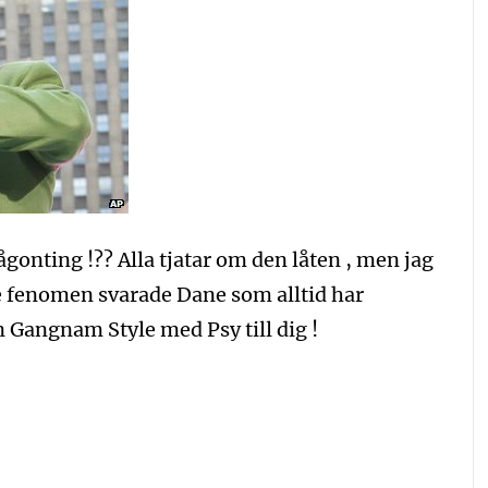
ågonting !?? Alla tjatar om den låten , men jag
be fenomen svarade Dane som alltid har
n Gangnam Style med Psy till dig !