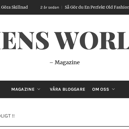
Så Gör du En Perfekt Old Fashioned – Enkel Gu
2 år sedan
ENS WOR
– Magazine
MAGAZINE
VÅRA BLOGGARE
OM OSS
IGT !!