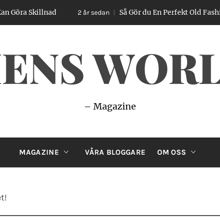
a Skillnad
Så Gör du En Perfekt Old Fashioned 
2 år sedan
ENS WOR
– Magazine
MAGAZINE
VÅRA BLOGGARE
OM OSS
t!