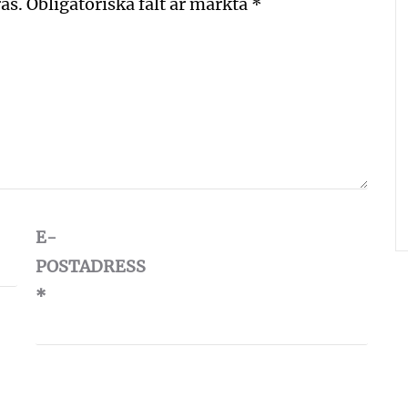
as.
Obligatoriska fält är märkta
*
E-
POSTADRESS
*