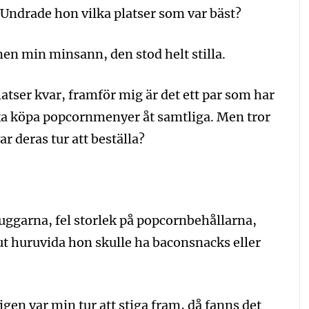
? Undrade hon vilka platser som var bäst?
en min minsann, den stod helt stilla.
latser kvar, framför mig är det ett par som har
 ska köpa popcornmenyer åt samtliga. Men tror
ar deras tur att beställa?
uggarna, fel storlek på popcornbehållarna,
ut huruvida hon skulle ha baconsnacks eller
gen var min tur att stiga fram, då fanns det