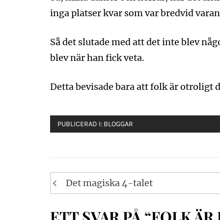
inga platser kvar som var bredvid varand
Så det slutade med att det inte blev någ
blev när han fick veta.
Detta bevisade bara att folk är otroligt
PUBLICERAD I:
BLOGGAR
Inläggsnavigering
Det magiska 4-talet
ETT SVAR PÅ “FOLK ÄR