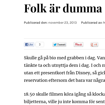
Folk är dumma 
Publicerad den:
november 23, 2013
Publicerad av:
M
3
0
0
0
Skulle gå på bio med grabben i dag. Vann 
tänkte ta och utnyttja dem i dag. I och m
utan ett presentkort från Disney, så gic
reservation eftersom det bara var några 
18.50 skulle filmen köra igång så klockan
biljetterna, ville ju inte komma för sen