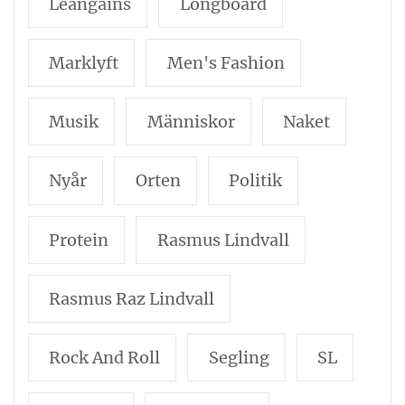
Leangains
Longboard
Marklyft
Men's Fashion
Musik
Människor
Naket
Nyår
Orten
Politik
Protein
Rasmus Lindvall
Rasmus Raz Lindvall
Rock And Roll
Segling
SL