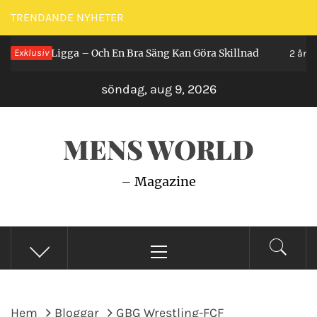
Hoppa
TRENDANDE NYHETER
till
Man Ligga – Och En Bra Säng Kan Göra Skillnad
Exklusiv
innehåll
2 år sedan
söndag, aug 9, 2026
MENS WORLD
– Magazine
Primär
meny
Hem
Bloggar
GBG Wrestling-FCF