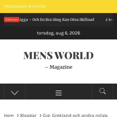
Hoppa
TRENDANDE NYHETER
till
Ligga – Och En Bra Säng Kan Göra Skillnad
Exklusiv
Så
innehåll
2 år sedan
torsdag, aug 6, 2026
MENS WORLD
– Magazine
Primär
meny
Hem
Bloggar
Gig, Grekland och andra roliga