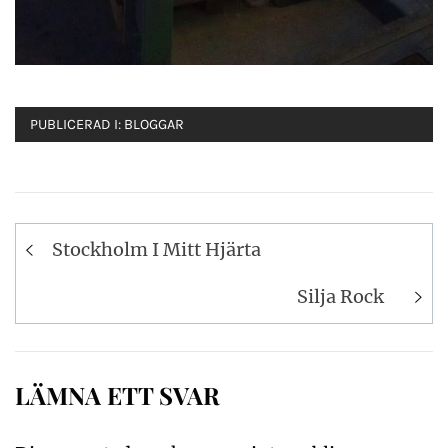
PUBLICERAD I:
BLOGGAR
Inläggsnavigering
Stockholm I Mitt Hjärta
Silja Rock
LÄMNA ETT SVAR