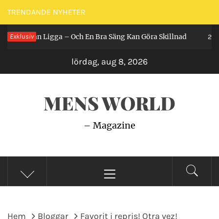
Hoppa
TRENDANDE NYHETER
till
Får Man Ligga – Och En Bra Säng Kan Göra Skillnad
Exklusiv
innehåll
2 år s
lördag, aug 8, 2026
MENS WORLD
– Magazine
Primär
meny
Hem
Bloggar
Favorit i repris! Otra vez!