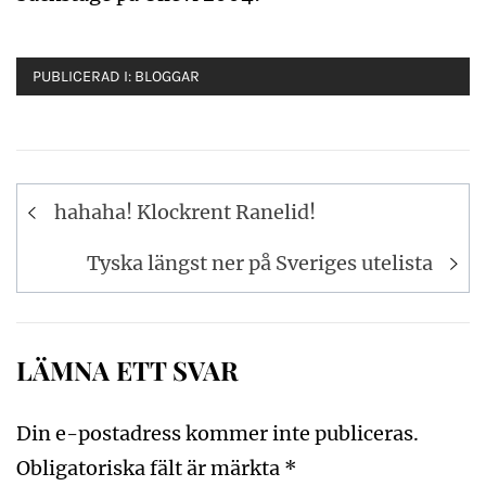
PUBLICERAD I:
BLOGGAR
Inläggsnavigering
hahaha! Klockrent Ranelid!
Tyska längst ner på Sveriges utelista
LÄMNA ETT SVAR
Din e-postadress kommer inte publiceras.
Obligatoriska fält är märkta
*