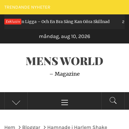
Hoppa
TRENDANDE NYHETER
till
 Får Man Ligga – Och En Bra Säng Kan Göra Skillnad
Exklusiv
innehåll
2 år s
måndag, aug 10, 2026
MENS WORLD
– Magazine
Primär
meny
Hem
Bloggar
Hamnade i Harlem Shake