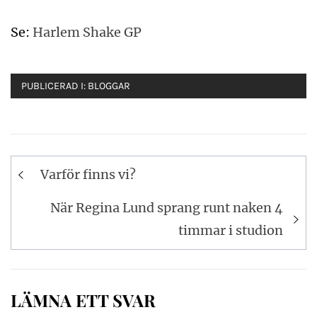
Se:
Harlem Shake GP
PUBLICERAD I:
BLOGGAR
Inläggsnavigering
Varför finns vi?
När Regina Lund sprang runt naken 4
timmar i studion
LÄMNA ETT SVAR