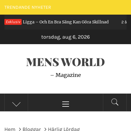
Hoppa
TRENDANDE NYHETER
till
r Man Ligga – Och En Bra Säng Kan Göra Skillnad
Exklusiv
innehåll
2 år sed
torsdag, aug 6, 2026
MENS WORLD
– Magazine
Primär
meny
Hem
Bloggar
Härlig Lördag