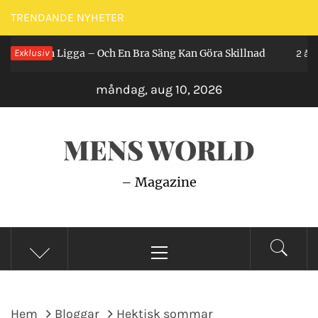
Hoppa
TRENDANDE NYHETER
till
r Man Ligga – Och En Bra Säng Kan Göra Skillnad
Exklusiv
innehåll
2 år sed
måndag, aug 10, 2026
MENS WORLD
– Magazine
Primär
meny
Hem
Bloggar
Hektisk sommar