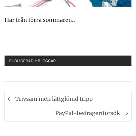
Här från förra sommaren..
PUBLICERAD I:
BLOGGAR
Inläggsnavigering
Trivsam men lättglömd tripp
PayPal-bedrägeriförsök