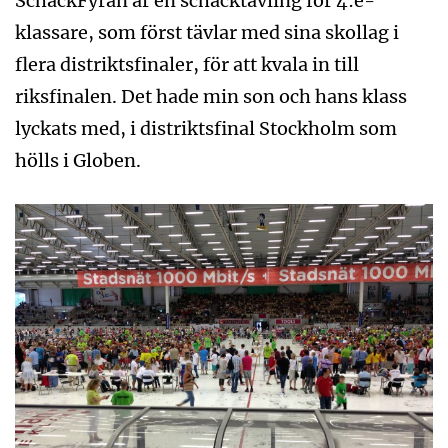
SchackFyran är en schacktävling för 4:e-
klassare, som först tävlar med sina skollag i
flera distriktsfinaler, för att kvala in till
riksfinalen. Det hade min son och hans klass
lyckats med, i distriktsfinal Stockholm som
hölls i Globen.