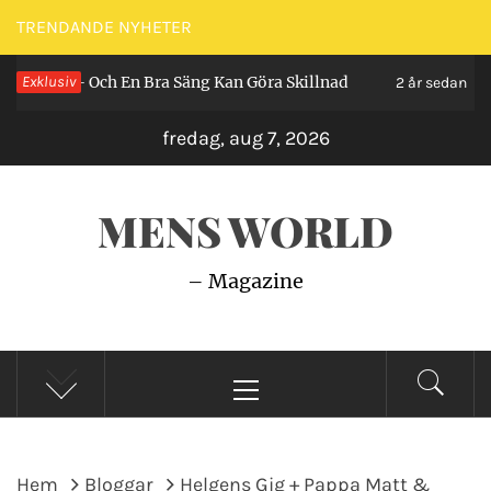
Hoppa
TRENDANDE NYHETER
till
Och En Bra Säng Kan Göra Skillnad
Exklusiv
Så Gör du E
innehåll
2 år sedan
fredag, aug 7, 2026
MENS WORLD
– Magazine
Primär
meny
Hem
Bloggar
Helgens Gig + Pappa Matt &