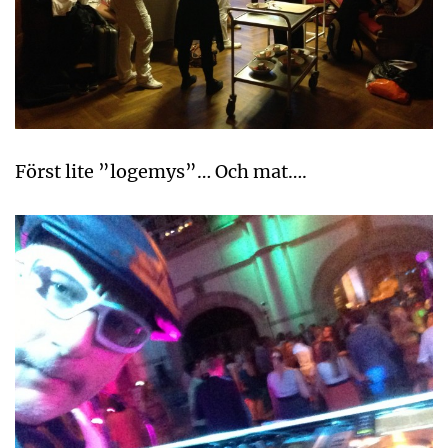
Först lite ”logemys”… Och mat….